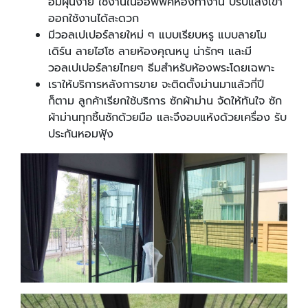
อมฝุ่นง่าย ใช้งานในออฟฟิศห้องทำงาน ปรับแสงเข้า
ออกใช้งานได้สะดวก
มีวอลเปเปอร์ลายใหม่ ๆ แบบเรียบหรู แบบลายโม
เดิร์น ลายไฮโซ ลายห้องคุณหนู น่ารักๆ และมี
วอลเปเปอร์ลายไทยๆ ธีมสำหรับห้องพระโดยเฉพาะ
เราให้บริการหลังการขาย จะติดตั้งม่านมาแล้วกี่ปี
ก็ตาม ลูกค้าเรียกใช้บริการ ซักผ้าม่าน จัดให้ทันใจ ซัก
ผ้าม่านทุกชิ้นซักด้วยมือ และจึงอบแห้งด้วยเครื่อง รับ
ประกันหอมฟุ้ง