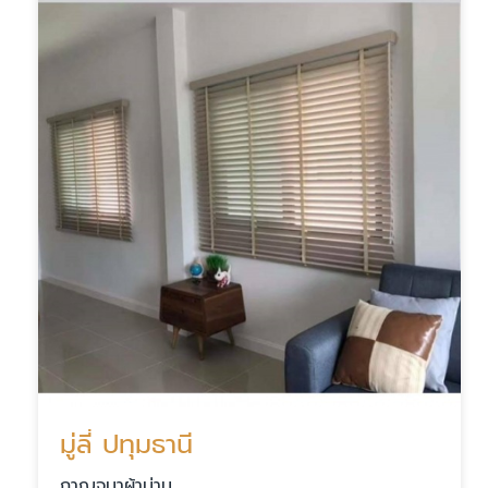
มู่ลี่ ปทุมธานี
กาญจนาผ้าม่าน