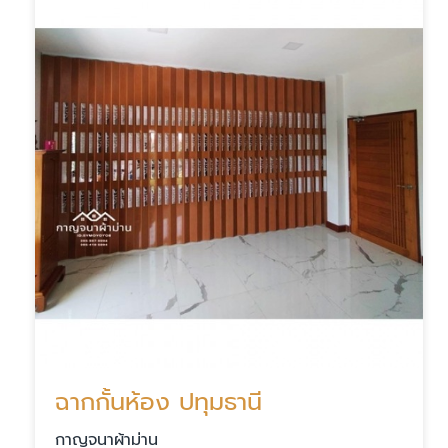
ฉากกั้นห้อง ปทุมธานี
กาญจนาผ้าม่าน