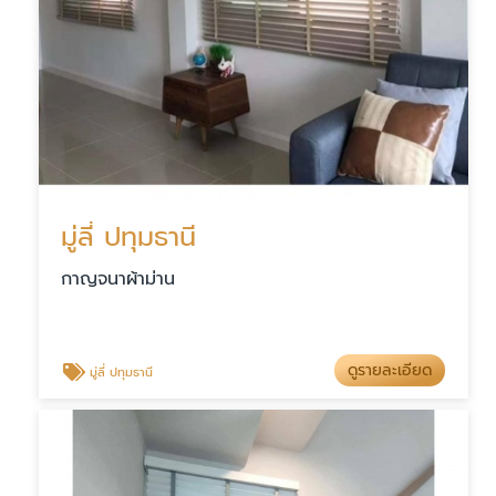
มู่ลี่ ปทุมธานี
กาญจนาผ้าม่าน
ดูรายละเอียด
มู่ลี่ ปทุมธานี