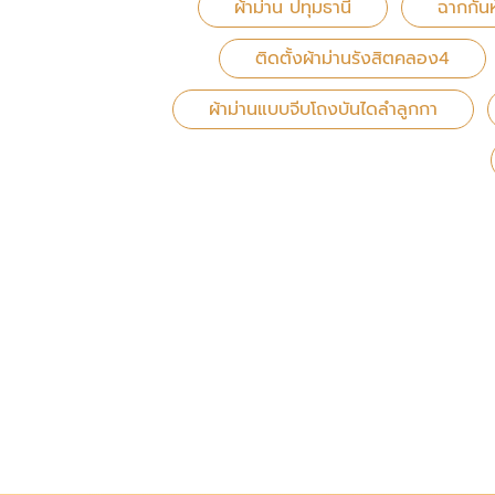
ผ้าม่าน ปทุมธานี
ฉากกั้น
ติดตั้งผ้าม่านรังสิตคลอง4
ผ้าม่านแบบจีบโถงบันไดลำลูกกา