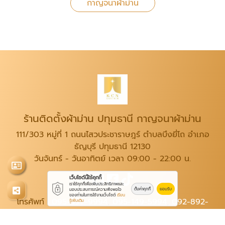
กาญจนาผ้าม่าน
ร้านติดตั้งผ้าม่าน ปทุมธานี กาญจนาผ้าม่าน
111/303 หมู่ที่ 1 ถนนไสวประชาราษฎร์ ตำบลบึงยี่โถ อำเภอ
ธัญบุรี ปทุมธานี 12130
วันจันทร์ - วันอาทิตย์ เวลา 09:00 - 22:00 น.
เว็บไซต์นี้ใช้คุกกี้
เราใช้คุกกี้เพื่อเพิ่มประสิทธิภาพและ
ตั้งค่าคุกกี้
ยอมรับ
มอบประสบการณ์ความพึงพอใจ
ของท่านในการใช้งานเว็บไซต์
เรียน
โทรศัพท์ :
095-597-9994
,
095-149-5994
,
092-892-
รู้เพิ่มเติม
6914